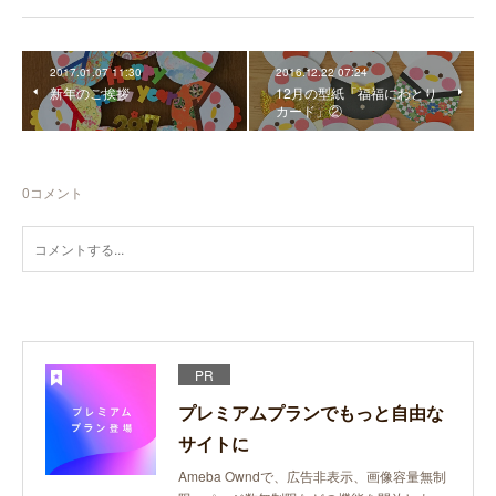
2017.01.07 11:30
2016.12.22 07:24
新年のご挨拶
12月の型紙「福福にわとり
カード」②
0
コメント
PR
プレミアムプランでもっと自由な
サイトに
Ameba Owndで、広告非表示、画像容量無制