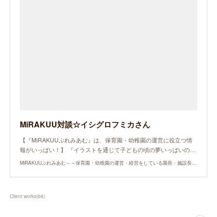
MiRAKUU対談☆イシグロフミカさん
【『MiRAKUUぷれみあむ』は、保育園・幼稚園の運営に役立つ情
報がいっぱい！】 『イラストを通じて子どもの頃の夢いっぱいの…
MiRAKUUぷれみあむ～～保育園・幼稚園の運営・経営をしている園長・施設長の「欲しい！」がある
Client works
(
66
)