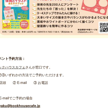
ベント予約方法：
ックハウスカフェ
さんが窓口です。
②③いずれかの方法でご予約いただけます。
 店頭 ② E-mail ③ お電話
E-mailでご予約の場合
yaku@bookhousecafe.jp