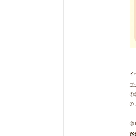
イ
ブ
①
①
② 
yo