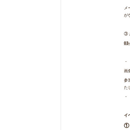
メ
が
③
03
・
画
参
た
・
イ
①