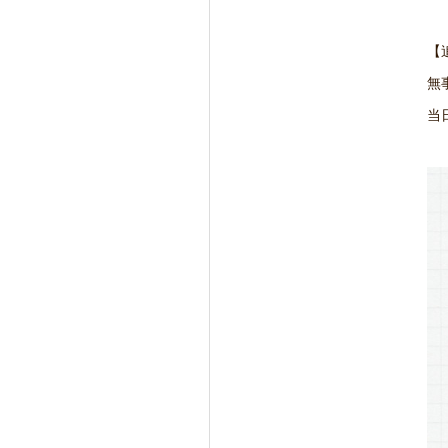
【追
無
当