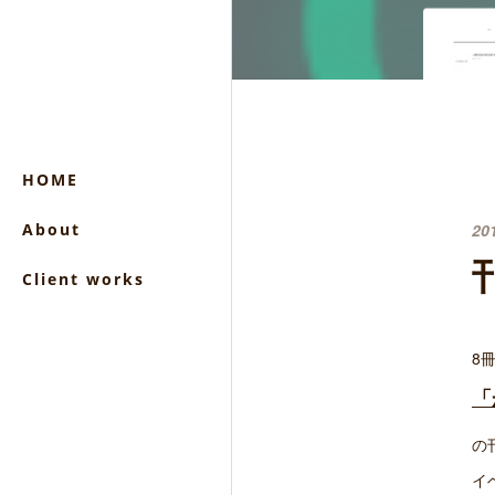
HOME
About
20
Client works
8
「
の
イ