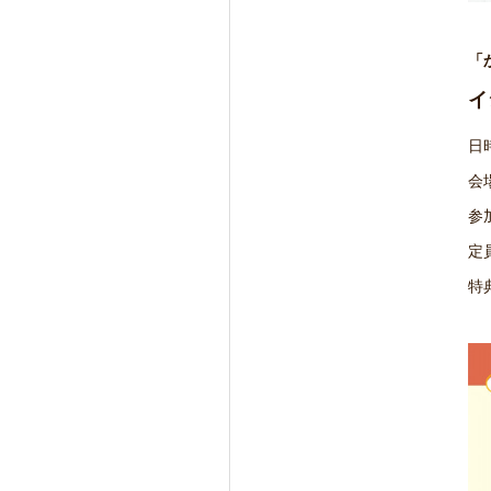
「
イ
日時
会
参
定
特